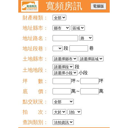
寬頻房訊
財產種類：
地址縣市：
地址路名：
地址段巷：
段
巷
土地縣市：
段
土地地段：
小段
坪 數：
坪～
坪
底 價：
萬～
萬
點交狀況：
拍 次：
查詢類別：